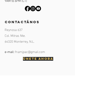
9AM to 6PM (CT)
contactános
Reynosa 637
Col. Mitras Nte.
64320 Monterrey, N.L.
fnamjpac@gmail.com
e-mail:
ÚNETE AHORA