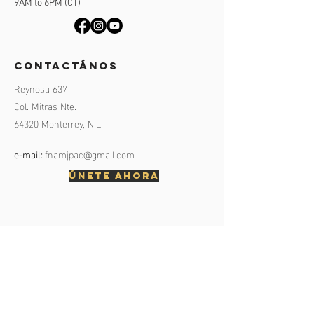
9AM to 6PM (CT)
contactános
Reynosa 637
Col. Mitras Nte.
64320 Monterrey, N.L.
fnamjpac@gmail.com
e-mail:
ÚNETE AHORA