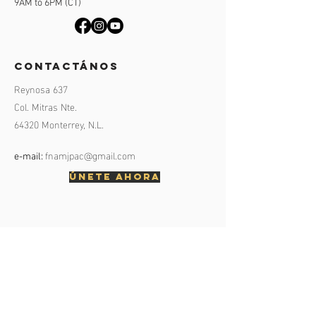
9AM to 6PM (CT)
contactános
Reynosa 637
Col. Mitras Nte.
64320 Monterrey, N.L.
fnamjpac@gmail.com
e-mail:
ÚNETE AHORA